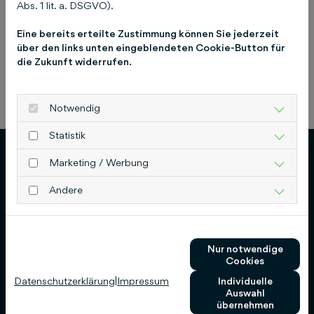
Abs. 1 lit. a. DSGVO).
Eine bereits erteilte Zustimmung können Sie jederzeit
über den links unten eingeblendeten Cookie-Button für
die Zukunft widerrufen.
Previous
Next
Notwendig
Statistik
Marketing / Werbung
Andere
Schlütersche Verlagsgesellschaft mbH & Co.
KG
Nur notwendige
Cookies
Hans-Böckler-Allee 7
Datenschutzerklärung
|
Impressum
Individuelle
30173 Hannover
Auswahl
übernehmen
0511 8550-0