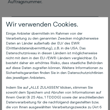
Auftragsnummer.
Wir verwenden Cookies.
Das könnte Sie auch
Einige Anbieter übermitteln im Rahmen von der
interessieren
Verarbeitung zu den genannten Zwecken möglicherweise
Daten an Länder außerhalb der EU/ des EWR
(Drittlanddatenübermittlung), z.B. in die USA. Das
Datenschutzniveau in diesen Ländern ist möglicherweise
nicht mit dem in den EU-/EWR-Ländern vergleichbar. Es
Ich habe meine
besteht daher ein erhöhtes Risiko, dass staatliche Behörden
Zugangsdaten (E-Mail
auf diese Daten zugreifen können. Weitere Informationen zu
Sicherheitsgarantien finden Sie in den Datenschutzrichtlinien
und / oder Passwort) zu
des jeweiligen Anbieters.
COCO vergessen!
Indem Sie auf „ALLE ZULASSEN" klicken, stimmen Sie
sowohl dem Speichern und Abrufen von Informationen auf
17. April 2025
Ihrem Gerät (§ 25 Abs. 1 TDDDG) sowie der anschließenden
Datenverarbeitung für die nachfolgend dargestellten bzw.
die von Ihnen ausgewählten Verarbeitungszwecke zu (Art 6