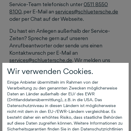
Service-Team telefonisch unter
0511 8550
8100
, per E-Mail an
services@schluetersche.de
oder per Chat auf der Webseite.
Du hast ein Anliegen außerhalb der Service-
Zeiten? Spreche gern auf unseren
Anrufbeantworter oder sende uns einen
Kontaktwunsch per E-Mail an
services@schluetersche.de
. Wir melden uns
schnellstmöglich dazu bei dir zurück.
Wir verwenden Cookies.
Einige Anbieter übermitteln im Rahmen von der
Verarbeitung zu den genannten Zwecken möglicherweise
Daten an Länder außerhalb der EU/ des EWR
(Drittlanddatenübermittlung), z.B. in die USA. Das
Datenschutzniveau in diesen Ländern ist möglicherweise
nicht mit dem in den EU-/EWR-Ländern vergleichbar. Es
Das könnte Sie auch
besteht daher ein erhöhtes Risiko, dass staatliche Behörden
auf diese Daten zugreifen können. Weitere Informationen zu
interessieren
Sicherheitsgarantien finden Sie in den Datenschutzrichtlinien