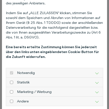
des jeweiligen Anbieters.
Indem Sie auf „ALLE ZULASSEN" klicken, stimmen Sie
sowohl dem Speichern und Abrufen von Informationen auf
Ich habe meine
Ihrem Gerät (§ 25 Abs. 1 TDDDG) sowie der anschließenden
Zugangsdaten (E-Mail
Datenverarbeitung für die nachfolgend dargestellten bzw.
die von Ihnen ausgewählten Verarbeitungszwecke zu (Art 6
und / oder Passwort) zu
Abs. 1 lit. a. DSGVO).
COCO vergessen!
Eine bereits erteilte Zustimmung können Sie jederzeit
über den links unten eingeblendeten Cookie-Button für
17. April 2025
die Zukunft widerrufen.
Notwendig
Statistik
Marketing / Werbung
Andere
Previous
Next