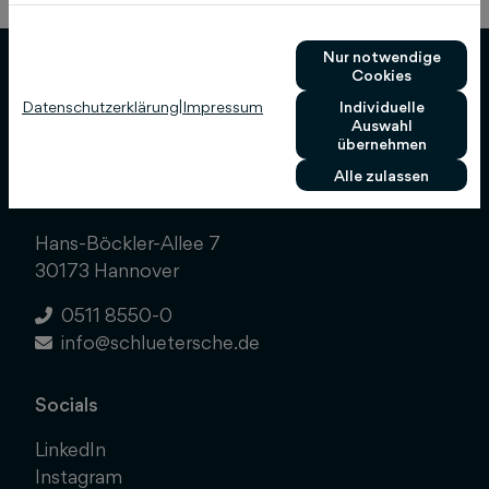
Nur notwendige
Cookies
Datenschutzerklärung
|
Impressum
Individuelle
Auswahl
übernehmen
Schlütersche Verlagsgesellschaft mbH & Co.
Alle zulassen
KG
Hans-Böckler-Allee 7
30173 Hannover
0511 8550-0
info@schluetersche.de
Socials
LinkedIn
Instagram