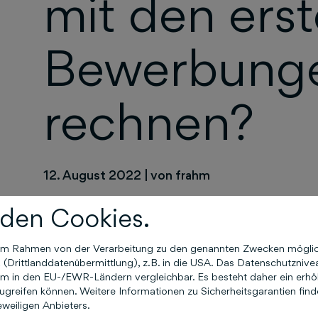
mit den ers
Bewerbung
rechnen?
12. August 2022
|
von frahm
den Cookies.
Die gute Nachricht: Noch in derselben Nacht. Di
nur die Chance dazu. Aus Auswertung früherer K
n im Rahmen von der Verarbeitung zu den genannten Zwecken mögli
Kunde
spätestens 14 Tage nach Start
mit einig
Drittlanddatenübermittlung), z.B. in die USA. Das Datenschutznivea
m in den EU-/EWR-Ländern vergleichbar. Es besteht daher ein erhöht
greifen können. Weitere Informationen zu Sicherheitsgarantien find
eweiligen Anbieters.