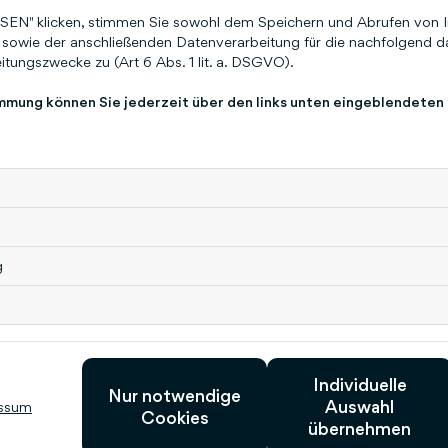
EN" klicken, stimmen Sie sowohl dem Speichern und Abrufen von I
sowie der anschließenden Datenverarbeitung für die nachfolgend da
tungszwecke zu (Art 6 Abs. 1 lit. a. DSGVO).
immung können Sie jederzeit über den links unten eingeblendeten
ch interessieren
g
Wie ist die Laufzeit
meiner Lizenz?
Individuelle
17. April 2025
Nur notwendige
Auswahl
ssum
Cookies
übernehmen