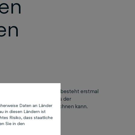
ten
en
e schlechte Nachricht: Es besteht erstmal
ampagnen wissen wir, dass der
cherweise Daten an Länder
en guten Bewerbungen rechnen kann.
u in diesen Ländern ist
es Risiko, dass staatliche
en Sie in den