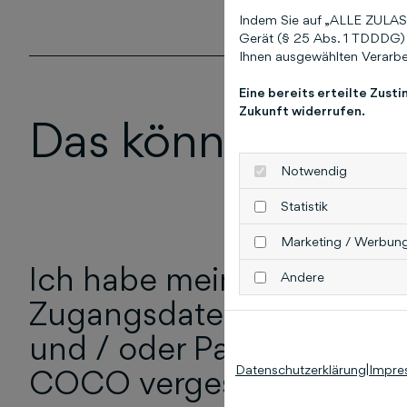
Indem Sie auf „ALLE ZULASS
Gerät (§ 25 Abs. 1 TDDDG) 
Ihnen ausgewählten Verarbei
Eine bereits erteilte Zust
Zukunft widerrufen.
Das könnte Sie au
Notwendig
Statistik
Marketing / Werbun
Ich habe meine
Andere
Zugangsdaten (E-Mail
und / oder Passwort) zu
Datenschutzerklärung
|
Impre
COCO vergessen!