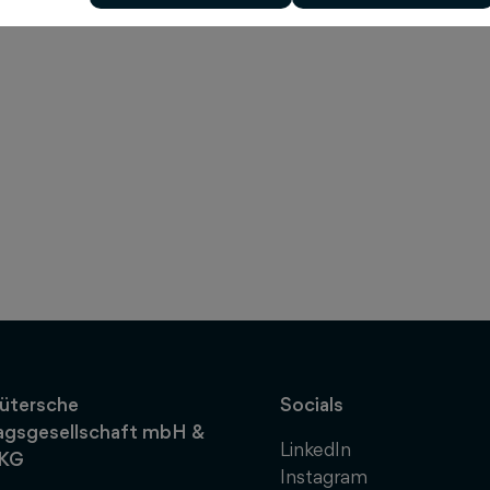
ütersche
Socials
agsgesellschaft mbH &
LinkedIn
 KG
Instagram