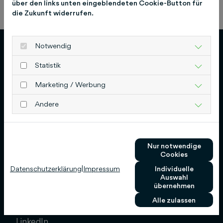
über den links unten eingeblendeten Cookie-Button für
Previous
Next
die Zukunft widerrufen.
Notwendig
Statistik
Marketing / Werbung
Schlütersche Verlagsgesellschaft mbH & Co.
Andere
KG
Hans-Böckler-Allee 7
30173 Hannover
Nur notwendige
Cookies
0511 8550-0
Datenschutzerklärung
|
Impressum
Individuelle
info@schluetersche.de
Auswahl
übernehmen
Alle zulassen
Socials
LinkedIn