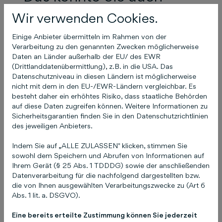
interessieren
Wir verwenden Cookies.
Einige Anbieter übermitteln im Rahmen von der
Verarbeitung zu den genannten Zwecken möglicherweise
Ich habe meine
Daten an Länder außerhalb der EU/ des EWR
(Drittlanddatenübermittlung), z.B. in die USA. Das
Zugangsdaten (E-Mail
Datenschutzniveau in diesen Ländern ist möglicherweise
nicht mit dem in den EU-/EWR-Ländern vergleichbar. Es
und / oder Passwort) zu
besteht daher ein erhöhtes Risiko, dass staatliche Behörden
COCO vergessen!
auf diese Daten zugreifen können. Weitere Informationen zu
Sicherheitsgarantien finden Sie in den Datenschutzrichtlinien
des jeweiligen Anbieters.
17. April 2025
Indem Sie auf „ALLE ZULASSEN" klicken, stimmen Sie
sowohl dem Speichern und Abrufen von Informationen auf
Ihrem Gerät (§ 25 Abs. 1 TDDDG) sowie der anschließenden
Datenverarbeitung für die nachfolgend dargestellten bzw.
die von Ihnen ausgewählten Verarbeitungszwecke zu (Art 6
Abs. 1 lit. a. DSGVO).
Eine bereits erteilte Zustimmung können Sie jederzeit