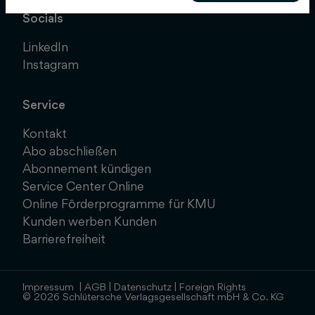
Socials
LinkedIn
Instagram
Service
Kontakt
Abo abschließen
Abonnement kündigen
Service Center Online
Online Förderprogramme für KMU
Kunden werben Kunden
Barrierefreiheit
Impressum
|
AGB
|
Datenschutz
|
Foreign Rights
© 2026 Schlütersche Verlagsgesellschaft mbH & Co. KG