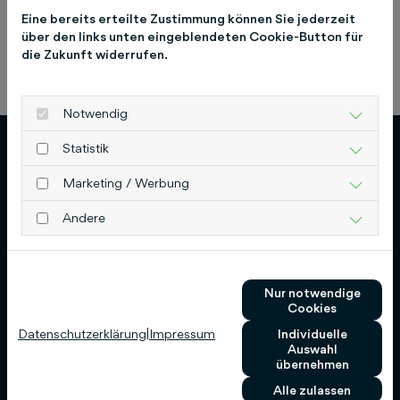
Eine bereits erteilte Zustimmung können Sie jederzeit
über den links unten eingeblendeten Cookie-Button für
die Zukunft widerrufen.
Previous
Next
Notwendig
Statistik
Marketing / Werbung
Andere
Schlütersche Verlagsgesellschaft mbH & Co.
KG
Hans-Böckler-Allee 7
Nur notwendige
Cookies
30173 Hannover
Datenschutzerklärung
|
Impressum
Individuelle
0511 8550-0
Auswahl
übernehmen
info@schluetersche.de
Alle zulassen