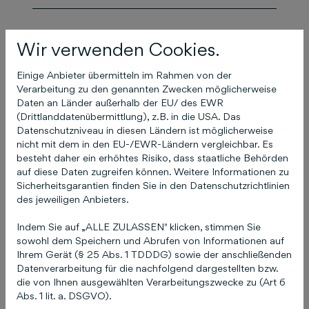
Das könnte Sie auch
Wir verwenden Cookies.
interessieren
Einige Anbieter übermitteln im Rahmen von der
Verarbeitung zu den genannten Zwecken möglicherweise
Daten an Länder außerhalb der EU/ des EWR
(Drittlanddatenübermittlung), z.B. in die USA. Das
Ich habe meine
Datenschutzniveau in diesen Ländern ist möglicherweise
nicht mit dem in den EU-/EWR-Ländern vergleichbar. Es
Zugangsdaten (E-Mail
besteht daher ein erhöhtes Risiko, dass staatliche Behörden
und / oder Passwort) zu
auf diese Daten zugreifen können. Weitere Informationen zu
Sicherheitsgarantien finden Sie in den Datenschutzrichtlinien
COCO vergessen!
des jeweiligen Anbieters.
Indem Sie auf „ALLE ZULASSEN" klicken, stimmen Sie
17. April 2025
sowohl dem Speichern und Abrufen von Informationen auf
Ihrem Gerät (§ 25 Abs. 1 TDDDG) sowie der anschließenden
Datenverarbeitung für die nachfolgend dargestellten bzw.
die von Ihnen ausgewählten Verarbeitungszwecke zu (Art 6
Abs. 1 lit. a. DSGVO).