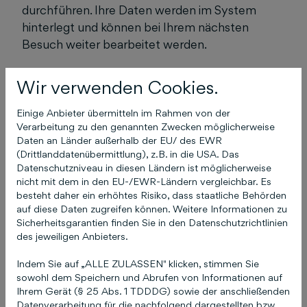
durchführen. Ihre Daten werden im System
hinterlegt und können bei Ihrem nächsten
Besuch weiter bearbeitet werden.
Wir verwenden Cookies.
Einige Anbieter übermitteln im Rahmen von der
Das könnte Sie auch
Verarbeitung zu den genannten Zwecken möglicherweise
interessieren
Daten an Länder außerhalb der EU/ des EWR
(Drittlanddatenübermittlung), z.B. in die USA. Das
Datenschutzniveau in diesen Ländern ist möglicherweise
nicht mit dem in den EU-/EWR-Ländern vergleichbar. Es
besteht daher ein erhöhtes Risiko, dass staatliche Behörden
Ich habe meine
auf diese Daten zugreifen können. Weitere Informationen zu
Sicherheitsgarantien finden Sie in den Datenschutzrichtlinien
Zugangsdaten (E-Mail
des jeweiligen Anbieters.
und / oder Passwort) zu
Indem Sie auf „ALLE ZULASSEN" klicken, stimmen Sie
COCO vergessen!
sowohl dem Speichern und Abrufen von Informationen auf
Ihrem Gerät (§ 25 Abs. 1 TDDDG) sowie der anschließenden
Datenverarbeitung für die nachfolgend dargestellten bzw.