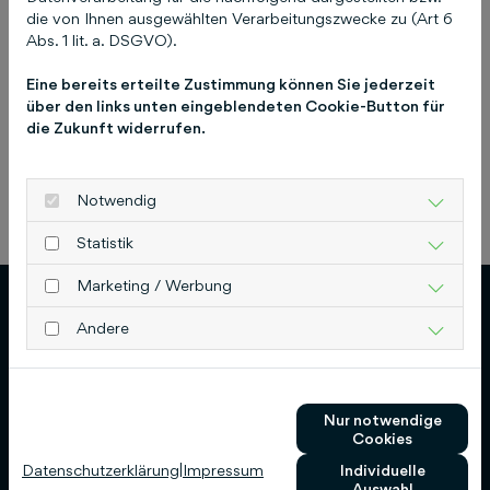
17. April 2025
die von Ihnen ausgewählten Verarbeitungszwecke zu (Art 6
Abs. 1 lit. a. DSGVO).
Eine bereits erteilte Zustimmung können Sie jederzeit
über den links unten eingeblendeten Cookie-Button für
die Zukunft widerrufen.
Notwendig
Previous
Next
Statistik
Marketing / Werbung
Andere
Schlütersche Verlagsgesellschaft mbH & Co.
Nur notwendige
KG
Cookies
Datenschutzerklärung
|
Impressum
Individuelle
Hans-Böckler-Allee 7
Auswahl