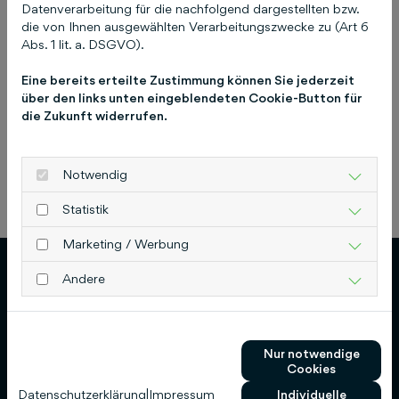
Datenverarbeitung für die nachfolgend dargestellten bzw.
17. April 2025
die von Ihnen ausgewählten Verarbeitungszwecke zu (Art 6
Abs. 1 lit. a. DSGVO).
Eine bereits erteilte Zustimmung können Sie jederzeit
über den links unten eingeblendeten Cookie-Button für
die Zukunft widerrufen.
Notwendig
Previous
Next
Statistik
Marketing / Werbung
Andere
Schlütersche Verlagsgesellschaft mbH & Co.
Nur notwendige
Cookies
KG
Datenschutzerklärung
|
Impressum
Individuelle