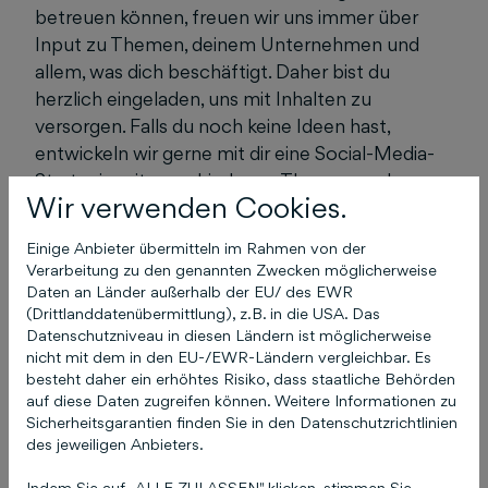
betreuen können, freuen wir uns immer über
Input zu Themen, deinem Unternehmen und
allem, was dich beschäftigt. Daher bist du
herzlich eingeladen, uns mit Inhalten zu
versorgen. Falls du noch keine Ideen hast,
entwickeln wir gerne mit dir eine Social-Media-
Strategie mit verschiedenen Themen und
Wir verwenden Cookies.
kümmern uns um die Veröffentlichung.
Einige Anbieter übermitteln im Rahmen von der
Verarbeitung zu den genannten Zwecken möglicherweise
Daten an Länder außerhalb der EU/ des EWR
(Drittlanddatenübermittlung), z.B. in die USA. Das
Das könnte Sie auch
Datenschutzniveau in diesen Ländern ist möglicherweise
interessieren
nicht mit dem in den EU-/EWR-Ländern vergleichbar. Es
besteht daher ein erhöhtes Risiko, dass staatliche Behörden
auf diese Daten zugreifen können. Weitere Informationen zu
Sicherheitsgarantien finden Sie in den Datenschutzrichtlinien
des jeweiligen Anbieters.
Ich habe meine
Indem Sie auf „ALLE ZULASSEN" klicken, stimmen Sie