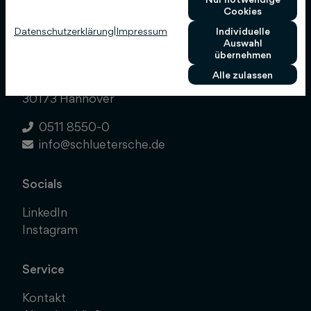
Cookies
Datenschutzerklärung
|
Impressum
Individuelle
Schlütersche Verlagsgesellschaft mbH & Co.
Auswahl
KG
übernehmen
Alle zulassen
Hans-Böckler-Allee 7
30173 Hannover
0511 8550-0
info@schluetersche.de
Socials
LinkedIn
Instagram
Service
Kontakt