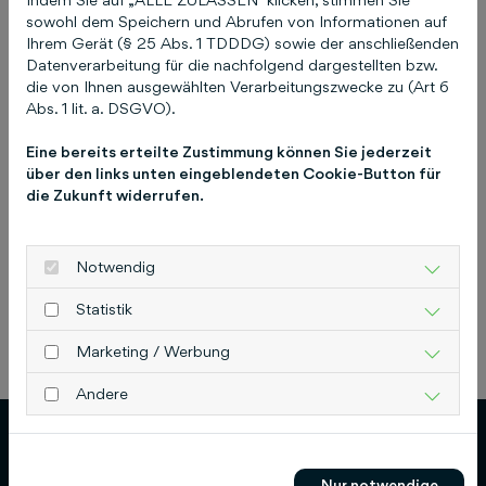
Zugangsdaten (E-Mail
sowohl dem Speichern und Abrufen von Informationen auf
und / oder Passwort) zu
Ihrem Gerät (§ 25 Abs. 1 TDDDG) sowie der anschließenden
Datenverarbeitung für die nachfolgend dargestellten bzw.
COCO vergessen!
die von Ihnen ausgewählten Verarbeitungszwecke zu (Art 6
Abs. 1 lit. a. DSGVO).
17. April 2025
Eine bereits erteilte Zustimmung können Sie jederzeit
über den links unten eingeblendeten Cookie-Button für
die Zukunft widerrufen.
Notwendig
Statistik
Marketing / Werbung
Previous
Next
Andere
Nur notwendige