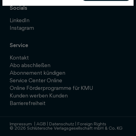
Socials
LinkedIn
Instagram
Service
Kontakt
Abo abschließen
Abonnement kündigen
Service Center Online
Online Förderprogramme für KMU
Kunden werben Kunden
Barrierefreiheit
Impressum
|
AGB
|
Datenschutz
|
Foreign Rights
© 2026 Schlütersche Verlagsgesellschaft mbH & Co. KG