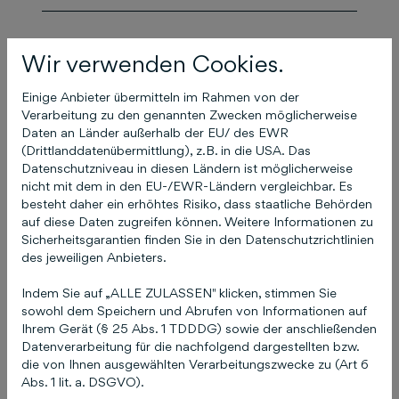
Das könnte Sie auch
Wir verwenden Cookies.
interessieren
Einige Anbieter übermitteln im Rahmen von der
Verarbeitung zu den genannten Zwecken möglicherweise
Daten an Länder außerhalb der EU/ des EWR
(Drittlanddatenübermittlung), z.B. in die USA. Das
Ich habe meine
Datenschutzniveau in diesen Ländern ist möglicherweise
nicht mit dem in den EU-/EWR-Ländern vergleichbar. Es
Zugangsdaten (E-Mail
besteht daher ein erhöhtes Risiko, dass staatliche Behörden
und / oder Passwort) zu
auf diese Daten zugreifen können. Weitere Informationen zu
Sicherheitsgarantien finden Sie in den Datenschutzrichtlinien
COCO vergessen!
des jeweiligen Anbieters.
Indem Sie auf „ALLE ZULASSEN" klicken, stimmen Sie
17. April 2025
sowohl dem Speichern und Abrufen von Informationen auf
Ihrem Gerät (§ 25 Abs. 1 TDDDG) sowie der anschließenden
Datenverarbeitung für die nachfolgend dargestellten bzw.
die von Ihnen ausgewählten Verarbeitungszwecke zu (Art 6
Abs. 1 lit. a. DSGVO).