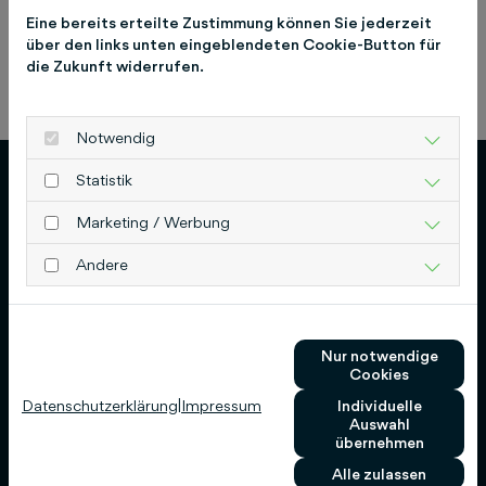
Eine bereits erteilte Zustimmung können Sie jederzeit
über den links unten eingeblendeten Cookie-Button für
die Zukunft widerrufen.
Previous
Next
Notwendig
Statistik
Marketing / Werbung
Andere
Schlütersche Verlagsgesellschaft mbH & Co.
KG
Hans-Böckler-Allee 7
Nur notwendige
Cookies
30173 Hannover
Datenschutzerklärung
|
Impressum
Individuelle
0511 8550-0
Auswahl
übernehmen
info@schluetersche.de
Alle zulassen