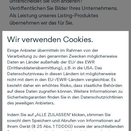
unterscheidet Sie von anderen?
Veröffentlichen Sie Bilder Ihres Unternehmens.
Als Leistung unseres Listing-Produktes
übernehmen wir das für Sie.
Wir verwenden Cookies.
Einige Anbieter übermitteln im Rahmen von der
Das könnte Sie auch
Verarbeitung zu den genannten Zwecken möglicherweise
interessieren
Daten an Länder außerhalb der EU/ des EWR
(Drittlanddatenübermittlung), z.B. in die USA. Das
Datenschutzniveau in diesen Ländern ist möglicherweise
nicht mit dem in den EU-/EWR-Ländern vergleichbar. Es
besteht daher ein erhöhtes Risiko, dass staatliche Behörden
Ich habe meine
auf diese Daten zugreifen können. Weitere Informationen zu
Sicherheitsgarantien finden Sie in den Datenschutzrichtlinien
Zugangsdaten (E-Mail
des jeweiligen Anbieters.
und / oder Passwort) zu
Indem Sie auf „ALLE ZULASSEN" klicken, stimmen Sie
COCO vergessen!
sowohl dem Speichern und Abrufen von Informationen auf
Ihrem Gerät (§ 25 Abs. 1 TDDDG) sowie der anschließenden