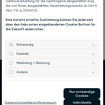
Datenverarbeitung für die nachfolgend dargestellten bzw.
17. April 2025
die von Ihnen ausgewählten Verarbeitungszwecke zu (Art 6
Abs. 1 lit. a. DSGVO).
Eine bereits erteilte Zustimmung können Sie jederzeit
über den links unten eingeblendeten Cookie-Button für
die Zukunft widerrufen.
Notwendig
Previous
Next
Statistik
Marketing / Werbung
Andere
Schlütersche Verlagsgesellschaft mbH & Co.
Nur notwendige
Cookies
KG
Datenschutzerklärung
|
Impressum
Individuelle