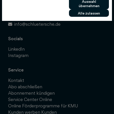
Hans-Böckler-Allee 7
Auswahl
übernehmen
30173 Hannover
Alle zulassen
0511 8550-0
info@schluetersche.de
Socials
LinkedIn
Instagram
Service
Kontakt
Abo abschließen
Abonnement kündigen
Service Center Online
Online Förderprogramme für KMU
Kunden werben Kunden