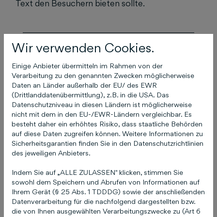
Text den Besuchern bieten sollte.
Wir verwenden Cookies.
Das könnte Sie auch
Einige Anbieter übermitteln im Rahmen von der
interessieren
Verarbeitung zu den genannten Zwecken möglicherweise
Daten an Länder außerhalb der EU/ des EWR
(Drittlanddatenübermittlung), z.B. in die USA. Das
Datenschutzniveau in diesen Ländern ist möglicherweise
nicht mit dem in den EU-/EWR-Ländern vergleichbar. Es
Ich habe meine
besteht daher ein erhöhtes Risiko, dass staatliche Behörden
Zugangsdaten (E-Mail
auf diese Daten zugreifen können. Weitere Informationen zu
Sicherheitsgarantien finden Sie in den Datenschutzrichtlinien
und / oder Passwort) zu
des jeweiligen Anbieters.
COCO vergessen!
Indem Sie auf „ALLE ZULASSEN" klicken, stimmen Sie
sowohl dem Speichern und Abrufen von Informationen auf
17. April 2025
Ihrem Gerät (§ 25 Abs. 1 TDDDG) sowie der anschließenden
Datenverarbeitung für die nachfolgend dargestellten bzw.
die von Ihnen ausgewählten Verarbeitungszwecke zu (Art 6