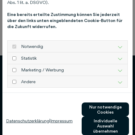
Abs. 1 lit. a. DSGVO).
Eine bereits erteilte Zustimmung können Sie jederzeit
über den links unten eingeblendeten Cookie-Button für
die Zukunft widerrufen.
Previous
Next
Notwendig
Statistik
Marketing / Werbung
Andere
Schlütersche Verlagsgesellschaft mbH & Co.
KG
Nur notwendige
Cookies
Hans-Böckler-Allee 7
Datenschutzerklärung
|
Impressum
Individuelle
30173 Hannover
Auswahl
übernehmen
0511 8550-0