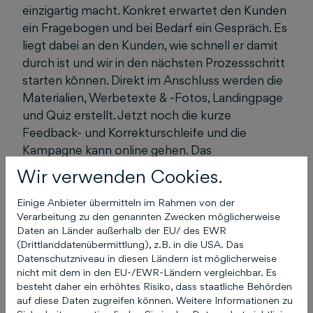
einzigartig macht. Konkret erwartet den Kunden
ein Fragebogen und bei Bedarf ein Gespräch. Es
liegt dabei an den Kunden, wie schnell er damit
durch ist und wir in den nächsten Prozessschritt
starten können. Direkt im Anschluss werden die
Materialien, Werbetexte & -Fotos, Landingpage
und Quiz erstellt. Jetzt noch die kurze
Feedback- und Korrekturschleife und die
Kampagne kann online gehen. Das
Kampagnensetup im Business Manager der
Wir verwenden Cookies.
Social Media Plattform kann in der Regel noch
am selben Tag umgesetzt werden. Die
Einige Anbieter übermitteln im Rahmen von der
Verarbeitung zu den genannten Zwecken möglicherweise
Kampagne geht nach ca.
2 Wochen
online.
Daten an Länder außerhalb der EU/ des EWR
(Drittlanddatenübermittlung), z.B. in die USA. Das
Datenschutzniveau in diesen Ländern ist möglicherweise
nicht mit dem in den EU-/EWR-Ländern vergleichbar. Es
besteht daher ein erhöhtes Risiko, dass staatliche Behörden
Das könnte Sie auch
auf diese Daten zugreifen können. Weitere Informationen zu