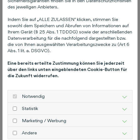
interessieren
Sicherheitsgarantien finden Sie in den Datenschutzrichtlinien
des jeweiligen Anbieters.
Indem Sie auf „ALLE ZULASSEN" klicken, stimmen Sie
sowohl dem Speichern und Abrufen von Informationen auf
Ich habe meine
Ihrem Gerät (§ 25 Abs. 1 TDDDG) sowie der anschließenden
Datenverarbeitung für die nachfolgend dargestellten bzw.
Zugangsdaten (E-Mail
die von Ihnen ausgewählten Verarbeitungszwecke zu (Art 6
Abs. 1 lit. a. DSGVO).
und / oder Passwort) zu
COCO vergessen!
Eine bereits erteilte Zustimmung können Sie jederzeit
über den links unten eingeblendeten Cookie-Button für
die Zukunft widerrufen.
17. April 2025
Notwendig
Statistik
Marketing / Werbung
Andere