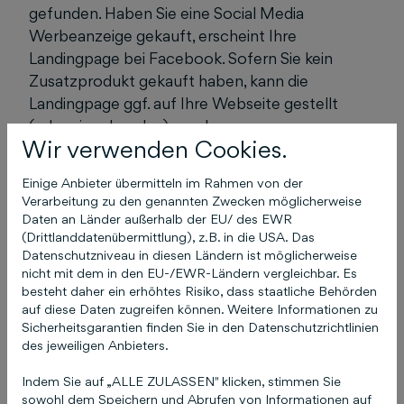
gefunden. Haben Sie eine Social Media
Werbeanzeige gekauft, erscheint Ihre
Landingpage bei Facebook. Sofern Sie kein
Zusatzprodukt gekauft haben, kann die
Landingpage ggf. auf Ihre Webseite gestellt
(oder eingebunden) werden.
Wir verwenden Cookies.
Einige Anbieter übermitteln im Rahmen von der
Verarbeitung zu den genannten Zwecken möglicherweise
Das könnte Sie auch
Daten an Länder außerhalb der EU/ des EWR
(Drittlanddatenübermittlung), z.B. in die USA. Das
interessieren
Datenschutzniveau in diesen Ländern ist möglicherweise
nicht mit dem in den EU-/EWR-Ländern vergleichbar. Es
besteht daher ein erhöhtes Risiko, dass staatliche Behörden
auf diese Daten zugreifen können. Weitere Informationen zu
Sicherheitsgarantien finden Sie in den Datenschutzrichtlinien
Ich habe meine
des jeweiligen Anbieters.
Zugangsdaten (E-Mail
Indem Sie auf „ALLE ZULASSEN" klicken, stimmen Sie
und / oder Passwort) zu
sowohl dem Speichern und Abrufen von Informationen auf