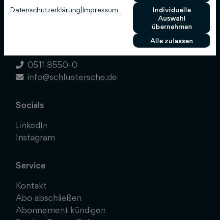
Datenschutzerklärung
|
Impressum
Individuelle
KG
Auswahl
übernehmen
Hans-Böckler-Allee 7
Alle zulassen
30173 Hannover
0511 8550-0
info@schluetersche.de
Socials
LinkedIn
Instagram
Service
Kontakt
Abo abschließen
Abonnement kündigen