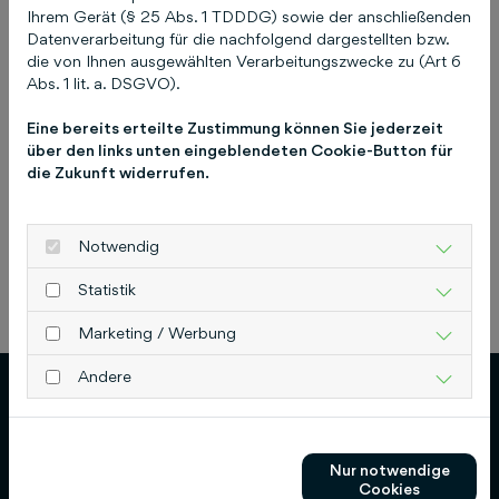
Ihrem Gerät (§ 25 Abs. 1 TDDDG) sowie der anschließenden
COCO vergessen!
Datenverarbeitung für die nachfolgend dargestellten bzw.
die von Ihnen ausgewählten Verarbeitungszwecke zu (Art 6
17. April 2025
Abs. 1 lit. a. DSGVO).
Eine bereits erteilte Zustimmung können Sie jederzeit
über den links unten eingeblendeten Cookie-Button für
die Zukunft widerrufen.
Notwendig
Statistik
Previous
Next
Marketing / Werbung
Andere
Nur notwendige
Cookies
Schlütersche Verlagsgesellschaft mbH & Co.