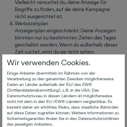
Vielleicht versuchst du, deine Anzeige für
Begriffe zu finden, auf die deine Kampagne
nicht ausgerichtet ist.
Werbezeitplan
Anzeigenplan eingeschränkt: Deine Anzeigen
könnten nur zu bestimmten Zeiten des Tages
geschaltet werden. Wenn du außerhalb dieser
Zeit suchst, wirst du sie nicht sehen.
Konkurrenz und Anzeigenrang
Wir verwenden Cookies.
Starke Konkurrenz: Wenn deine Konkurrenten
höhere Gebote setzen oder besser
Einige Anbieter übermitteln im Rahmen von der
Verarbeitung zu den genannten Zwecken möglicherweise
optimierte Anzeigen haben, können ihre
Daten an Länder außerhalb der EU/ des EWR
Anzeigen deinen Rang in den
(Drittlanddatenübermittlung), z.B. in die USA. Das
Suchergebnissen übertreffen.
Datenschutzniveau in diesen Ländern ist möglicherweise
Personalisierte Suchergebnisse
nicht mit dem in den EU-/EWR-Ländern vergleichbar. Es
besteht daher ein erhöhtes Risiko, dass staatliche Behörden
Google passt Ergebnisse an: Google
auf diese Daten zugreifen können. Weitere Informationen zu
berücksichtigt deinen Standort, deine
Sicherheitsgarantien finden Sie in den Datenschutzrichtlinien
Suchhistorie und dein Verhalten.
des jeweiligen Anbieters.