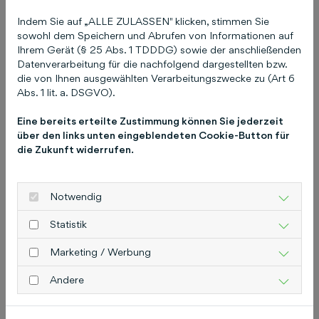
Möglicherweise wird die Anzeige aufgrund
Indem Sie auf „ALLE ZULASSEN" klicken, stimmen Sie
deiner Suchhistorie nicht mehr angezeigt.
sowohl dem Speichern und Abrufen von Informationen auf
Anzeigenrotation
Ihrem Gerät (§ 25 Abs. 1 TDDDG) sowie der anschließenden
Google rotiert Anzeigen: Wenn du mehrere
Datenverarbeitung für die nachfolgend dargestellten bzw.
Anzeigen in einer Anzeigengruppe hast,
die von Ihnen ausgewählten Verarbeitungszwecke zu (Art 6
Abs. 1 lit. a. DSGVO).
rotiert Google sie, um herauszufinden, welche
am besten performt. Daher wird deine
Eine bereits erteilte Zustimmung können Sie jederzeit
Anzeige nicht jedes Mal angezeigt.
über den links unten eingeblendeten Cookie-Button für
die Zukunft widerrufen.
Zögere nicht, uns zu kontaktieren, falls du
Fragen hast. Wir stehen dir gerne zur Verfügung!
Notwendig
Statistik
Das könnte Sie auch
Marketing / Werbung
interessieren
Andere