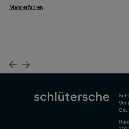
Previous
Next
Schl
Verl
Co.
Hans
301