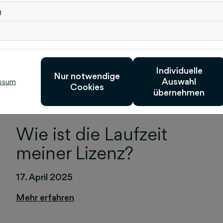
g
ch interessieren
Individuelle
Nur notwendige
Auswahl
ssum
Cookies
übernehmen
Wie ist die Laufzeit
meiner Lizenz?
17. April 2025