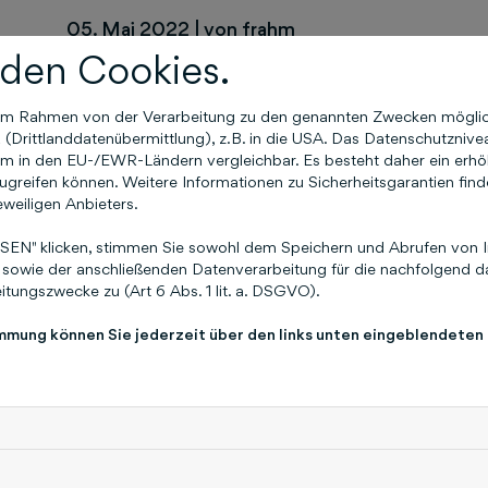
05. Mai 2022
|
von frahm
den Cookies.
Informationen zu unseren Produkten findest du u
https://alt.schluetersche.de/marketing/
n im Rahmen von der Verarbeitung zu den genannten Zwecken mögli
Drittlanddatenübermittlung), z.B. in die USA. Das Datenschutznivea
in unseren Social-Media-Kanälen
Facebook
, un
m in den EU-/EWR-Ländern vergleichbar. Es besteht daher ein erhöht
greifen können. Weitere Informationen zu Sicherheitsgarantien find
Oder melde dich telefonisch bei uns unter
0511 
eweiligen Anbieters.
eine
E-Mail an
services@schluetersche.de
EN" klicken, stimmen Sie sowohl dem Speichern und Abrufen von I
sowie der anschließenden Datenverarbeitung für die nachfolgend da
Gerne kannst du einen passenden Beratungster
tungszwecke zu (Art 6 Abs. 1 lit. a. DSGVO).
vereinbaren:
immung können Sie jederzeit über den links unten eingeblendeten
zum Terminbuchungs-Tool