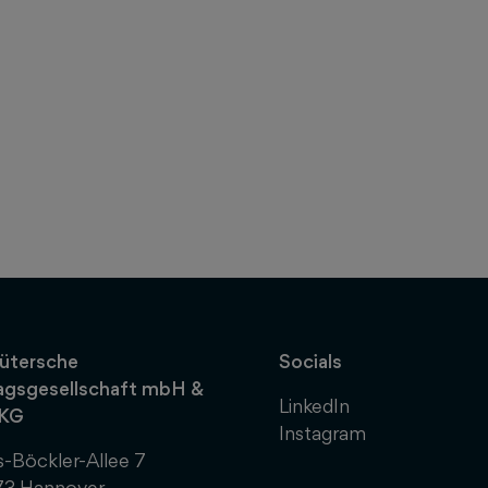
ütersche
Socials
agsgesellschaft mbH &
LinkedIn
 KG
Instagram
-Böckler-Allee 7
73 Hannover