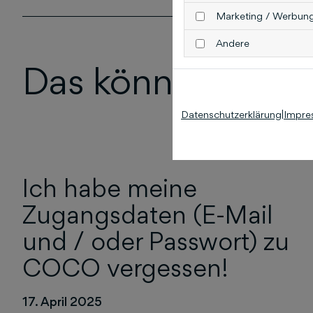
Marketing / Werbun
Andere
Das könnte Sie au
Datenschutzerklärung
|
Impre
Ich habe meine
Zugangsdaten (E-Mail
und / oder Passwort) zu
COCO vergessen!
17. April 2025