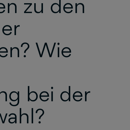
en zu den
er
hen? Wie
ng bei der
wahl?