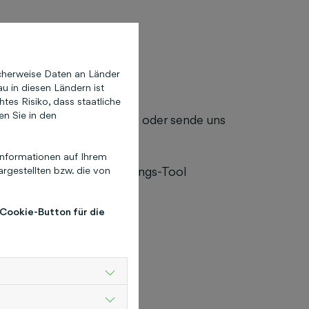
nter:
cherweise Daten an Länder
u in diesen Ländern ist
d
Instagram
es Risiko, dass staatliche
en Sie in den
8550 8100
, über den Chat oder sende uns
nformationen auf Ihrem
rgestellten bzw. die von
min über das Terminbuchungs-Tool
 Cookie-Button für die