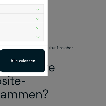
, Mobile-Optimierung),
r Zielgruppen.
raktiv, leistungsfähig und zukunftssicher
Alle zulassen
Corporate
site-
usammen?