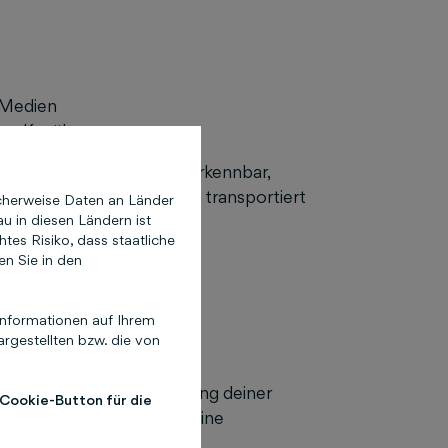
e-Medien
len Kanälen
 dass deine Marke wiedererkennbar,
 als ein hübsches Logo – es transportiert
cherweise Daten an Länder
bewerbern ab.
u in diesen Ländern ist
es Risiko, dass staatliche
ite-
en Sie in den
nformationen auf Ihrem
rgestellten bzw. die von
beitung oder Neugestaltung deiner
 Cookie-Button für die
ign-Updates, sondern um eine
es Relaunchs sind: