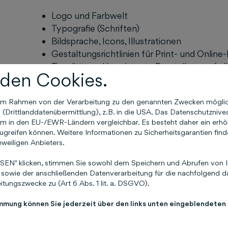
Logo und Farbwelt
Typografie (Schriften)
Bildsprache, Icons, Illustrationen
Gestaltungsrichtlinien für Print- und Onlin
Tonalität und konsistente Darstellung auf al
den Cookies.
Kurz gesagt: Dein Corporate Design sorgt dafür,
professionell und einheitlich auftritt. Es ist mehr
n im Rahmen von der Verarbeitung zu den genannten Zwecken mögli
Werte, schafft Vertrauen und hebt dich von Mit
Drittlanddatenübermittlung), z.B. in die USA. Das Datenschutznivea
m in den EU-/EWR-Ländern vergleichbar. Es besteht daher ein erhöht
Was ist ein Webs
greifen können. Weitere Informationen zu Sicherheitsgarantien find
eweiligen Anbieters.
Relaunch?
EN" klicken, stimmen Sie sowohl dem Speichern und Abrufen von I
sowie der anschließenden Datenverarbeitung für die nachfolgend da
tungszwecke zu (Art 6 Abs. 1 lit. a. DSGVO).
Ein Relaunch bedeutet die grundlegende Überar
immung können Sie jederzeit über den links unten eingeblendeten
Website. Es geht also nicht nur um ein paar Des
ganzheitliche Modernisierung. Typische Ziele ein