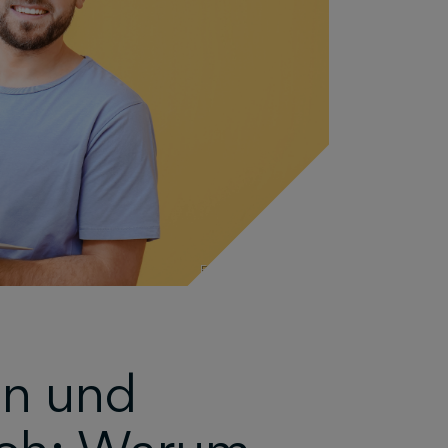
Foto: pixelshot,
Canva
gn und