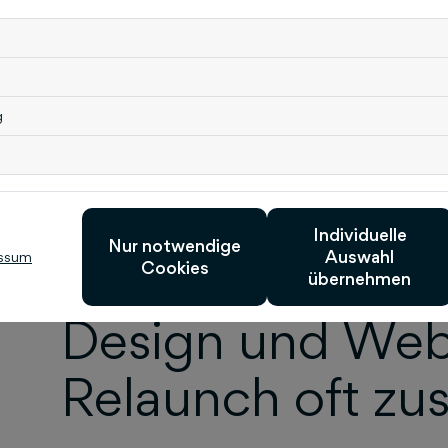
ein moderneres Layout,
bessere Nutzerfreundlichkeit (Usability),
technische Aktualisierung (CMS, Ladezeiten
Suchmaschinenoptimierung (SEO),
g
neuer Content oder klarere Struktur,
Anpassung an neue Unternehmensziele ode
Ein Relaunch stellt sicher, dass deine Website att
bleibt.
Individuelle
Nur notwendige
Auswahl
ssum
Warum hängen 
Cookies
übernehmen
Design und Web
Relaunch oft z