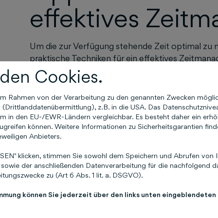
effektives Zei
Um die zur Verfügung stehende Zeit optimal zu nu
praktische Techniken für ein effektives Zeitman
kombinierten Tipps und Methoden in den beruflich
den Cookies.
das persönliche Zeitmanagement verbessern und 
der Methoden am besten zum eigenen Arbeitsstil
n im Rahmen von der Verarbeitung zu den genannten Zwecken mögli
Experimentieren heraus.
Drittlanddatenübermittlung), z.B. in die USA. Das Datenschutznivea
m in den EU-/EWR-Ländern vergleichbar. Es besteht daher ein erhöht
Priorisierung und Eisen
greifen können. Weitere Informationen zu Sicherheitsgarantien find
eweiligen Anbieters.
Hierfür setzt man auf die sogenannte Eisenhower
EN" klicken, stimmen Sie sowohl dem Speichern und Abrufen von I
Zeitmanagement-Methode, ein. Diese Methode te
sowie der anschließenden Datenverarbeitung für die nachfolgend da
die Aufgaben werden nach Dringlichkeit und Wichti
tungszwecke zu (Art 6 Abs. 1 lit. a. DSGVO).
folgenden Quadranten eingeordnet:
immung können Sie jederzeit über den links unten eingeblendeten
sowohl wichtig als auch dringend -> schnel
wichtig aber nicht dringend -> terminieren