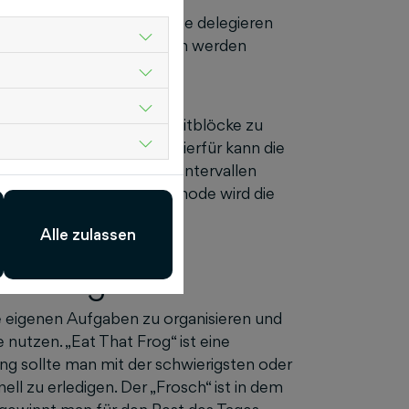
ch Aufgabe an andere Leute delegieren
, sollten deshalb verworfen werden
ro-Technik
nt, ist sich den Tag in Zeitblöcke zu
r spezifischen Aufgabe. Hierfür kann die
kurzen, konzentrierten Intervallen
 einlegt. Durch diese Methode wird die
eichzeitig eine verdiente
Alle zulassen
hat Frog
die eigenen Aufgaben zu organisieren und
e nutzen. „Eat That Frog“ ist eine
g sollte man mit der schwierigsten oder
l zu erledigen. Der „Frosch“ ist in dem