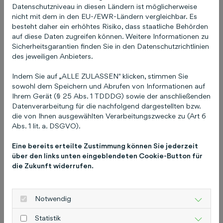
Interaktivität, um eine starke Markenpräsenz
Datenschutzniveau in diesen Ländern ist möglicherweise
aufzubauen.
nicht mit dem in den EU-/EWR-Ländern vergleichbar. Es
besteht daher ein erhöhtes Risiko, dass staatliche Behörden
5. Influencer Marketing
auf diese Daten zugreifen können. Weitere Informationen zu
Sicherheitsgarantien finden Sie in den Datenschutzrichtlinien
Influencer haben das Vertrauen und die
des jeweiligen Anbieters.
Aufmerksamkeit ihre Follower gewonnen. Durch
Kooperationen mit relevanten Influencern
Indem Sie auf „ALLE ZULASSEN" klicken, stimmen Sie
sowohl dem Speichern und Abrufen von Informationen auf
können Sie Ihre Botschaft authentisch und
Ihrem Gerät (§ 25 Abs. 1 TDDDG) sowie der anschließenden
glaubwürdig an eine breitere Zielgruppe
Datenverarbeitung für die nachfolgend dargestellten bzw.
verbreiten. Achten Sie darauf, Influencer
die von Ihnen ausgewählten Verarbeitungszwecke zu (Art 6
auszuwählen, deren Werte und Zielgruppen zu
Abs. 1 lit. a. DSGVO).
Ihrer Marke passen, um die besten Ergebnisse
Eine bereits erteilte Zustimmung können Sie jederzeit
zu erzielen.
über den links unten eingeblendeten Cookie-Button für
die Zukunft widerrufen.
6. Datengetriebene
Entscheidungen
Notwendig
Nutzen Sie Daten und Analysen, um Ihre
Marketingstrategien kontinuierlich zu
Statistik