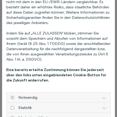
nicht mit dem in den EU-/EWR-Ländern vergleichbar. Es
besteht daher ein erhöhtes Risiko, dass staatliche Behörden
Fünf Beispiele, wie Sie auf
auf diese Daten zugreifen können. Weitere Informationen zu
negative Bewertungen
Sicherheitsgarantien finden Sie in den Datenschutzrichtlinien
des jeweiligen Anbieters.
reagieren können
Indem Sie auf „ALLE ZULASSEN" klicken, stimmen Sie
sowohl dem Speichern und Abrufen von Informationen auf
Ihrem Gerät (§ 25 Abs. 1 TDDDG) sowie der anschließenden
Datenverarbeitung für die nachfolgend dargestellten bzw.
die von Ihnen ausgewählten Verarbeitungszwecke zu (Art 6
Abs. 1 lit. a. DSGVO).
Eine bereits erteilte Zustimmung können Sie jederzeit
über den links unten eingeblendeten Cookie-Button für
die Zukunft widerrufen.
Notwendig
Statistik