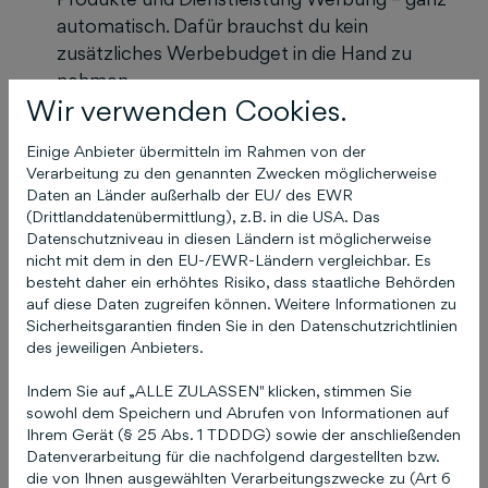
automatisch. Dafür brauchst du kein
zusätzliches Werbebudget in die Hand zu
nehmen.
Wir verwenden Cookies.
Employer Branding
: dein Unternehmen wird
als attraktiver Arbeitgeber wahrgenommen –
Einige Anbieter übermitteln im Rahmen von der
authentisch, vertrauensvoll und nahbar. Ein
Verarbeitung zu den genannten Zwecken möglicherweise
gutes Mittel, um neue Mitarbeitende auf sich
Daten an Länder außerhalb der EU/ des EWR
aufmerksam zu machen.
(Drittlanddatenübermittlung), z.B. in die USA. Das
Datenschutzniveau in diesen Ländern ist möglicherweise
Content Marketing
: Als Coporate Influencer
nicht mit dem in den EU-/EWR-Ländern vergleichbar. Es
sind deine Mitarbeiter:innen maßgeblich an
besteht daher ein erhöhtes Risiko, dass staatliche Behörden
der Mitgestaltung und Umsetzung Ihres
auf diese Daten zugreifen können. Weitere Informationen zu
Content Marketings beteiligt. Sie bringen
Sicherheitsgarantien finden Sie in den Datenschutzrichtlinien
des jeweiligen Anbieters.
Themen auf die Tagesordnung und wissen
ganz genau, was bei Ihrer Zielgruppe gut
Indem Sie auf „ALLE ZULASSEN" klicken, stimmen Sie
ankommt.
sowohl dem Speichern und Abrufen von Informationen auf
Social Media Marketing
: Als modernes
Ihrem Gerät (§ 25 Abs. 1 TDDDG) sowie der anschließenden
Datenverarbeitung für die nachfolgend dargestellten bzw.
Unternehmen gehört es heute dazu, auf
die von Ihnen ausgewählten Verarbeitungszwecke zu (Art 6