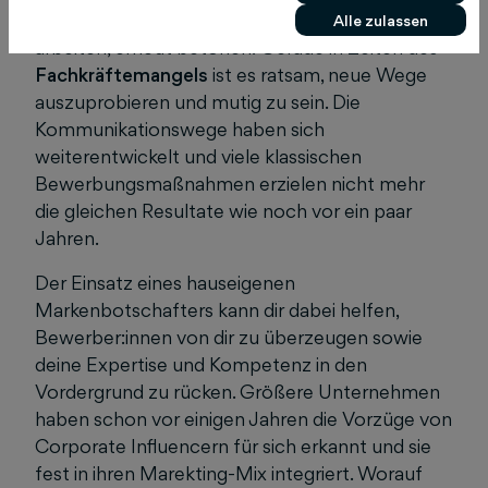
Unternehmen mit Corporate Influencern zu
Alle zulassen
arbeiten, erneut betonen: Gerade in Zeiten des
Fachkräftemangels
ist es ratsam, neue Wege
auszuprobieren und mutig zu sein. Die
Kommunikationswege haben sich
weiterentwickelt und viele klassischen
Bewerbungsmaßnahmen erzielen nicht mehr
die gleichen Resultate wie noch vor ein paar
Jahren.
Der Einsatz eines hauseigenen
Markenbotschafters kann dir dabei helfen,
Bewerber:innen von dir zu überzeugen sowie
deine Expertise und Kompetenz in den
Vordergrund zu rücken. Größere Unternehmen
haben schon vor einigen Jahren die Vorzüge von
Corporate Influencern für sich erkannt und sie
fest in ihren Marekting-Mix integriert. Worauf