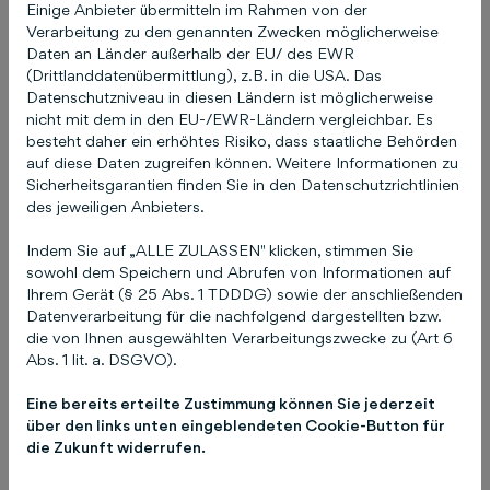
Bei einer positiven Bewertung fällt es dir
Einige Anbieter übermitteln im Rahmen von der
möglicherweise leichter, eine Antwort zu
Verarbeitung zu den genannten Zwecken möglicherweise
Daten an Länder außerhalb der EU/ des EWR
formulieren. Auch wenn es bei einem negativen
(Drittlanddatenübermittlung), z.B. in die USA. Das
Feedback vermutlich schwerer ist, die richtigen
Datenschutzniveau in diesen Ländern ist möglicherweise
Worte zu finden, ist es hier umso wichtiger, zu
nicht mit dem in den EU-/EWR-Ländern vergleichbar. Es
reagieren und dem Kunden zu signalisieren, dass
besteht daher ein erhöhtes Risiko, dass staatliche Behörden
auf diese Daten zugreifen können. Weitere Informationen zu
du offen für Kritik bist.
Sicherheitsgarantien finden Sie in den Datenschutzrichtlinien
des jeweiligen Anbieters.
Um dir die Antworten auf sowohl positive als
auch negative Bewertungen zu erleichtern und
Indem Sie auf „ALLE ZULASSEN" klicken, stimmen Sie
dir Zeit beim Formulieren abzunehmen, haben
sowohl dem Speichern und Abrufen von Informationen auf
wir dir jeweils fünf mögliche Reaktionen
Ihrem Gerät (§ 25 Abs. 1 TDDDG) sowie der anschließenden
Datenverarbeitung für die nachfolgend dargestellten bzw.
zusammengestellt, wie du auf positive und
die von Ihnen ausgewählten Verarbeitungszwecke zu (Art 6
negative Bewertungen reagieren kannst.
Abs. 1 lit. a. DSGVO).
10 Beispiel-Formulierungen,
Eine bereits erteilte Zustimmung können Sie jederzeit
wie du auf Bewertungen
über den links unten eingeblendeten Cookie-Button für
die Zukunft widerrufen.
reagieren kannst