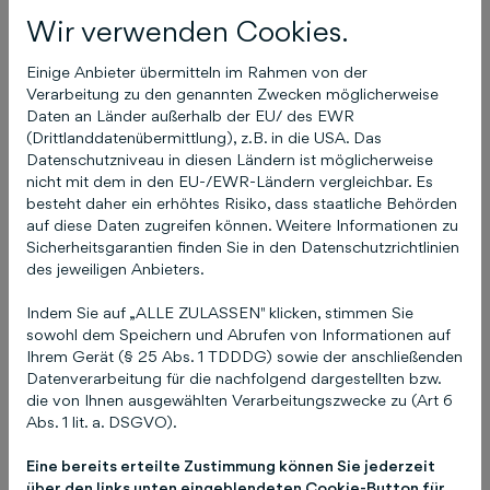
Welche Inhalte solltest du zur Verfügung stellen,
Wir verwenden Cookies.
um die Fragen zu beantworten? Welche Bilder
sind in der Lage, die Bedürfnisse deiner
Einige Anbieter übermitteln im Rahmen von der
Kundschaft zu stillen?
Verarbeitung zu den genannten Zwecken möglicherweise
Daten an Länder außerhalb der EU/ des EWR
Nachdem du dein Unternehmen, deine
(Drittlanddatenübermittlung), z.B. in die USA. Das
Datenschutzniveau in diesen Ländern ist möglicherweise
Dienstleistungen und deine Produkte in Szene
nicht mit dem in den EU-/EWR-Ländern vergleichbar. Es
gesetzt hast, dürfen natürlich Fotos von dir als
besteht daher ein erhöhtes Risiko, dass staatliche Behörden
Eigentümer und – sofern vorhanden – Fotos von
auf diese Daten zugreifen können. Weitere Informationen zu
deinem Team nicht fehlen. Zeige dich
Sicherheitsgarantien finden Sie in den Datenschutzrichtlinien
des jeweiligen Anbieters.
menschlich und nahbar!
Indem Sie auf „ALLE ZULASSEN" klicken, stimmen Sie
Fotos deiner Kund:innen
sowohl dem Speichern und Abrufen von Informationen auf
überprüfen
Ihrem Gerät (§ 25 Abs. 1 TDDDG) sowie der anschließenden
Datenverarbeitung für die nachfolgend dargestellten bzw.
die von Ihnen ausgewählten Verarbeitungszwecke zu (Art 6
Deine Kund:innen haben nicht nur die
Abs. 1 lit. a. DSGVO).
Möglichkeit, dich über dein Google-Profil zu
bewerten, sondern auch den Besuch bei dir mit
Eine bereits erteilte Zustimmung können Sie jederzeit
über den links unten eingeblendeten Cookie-Button für