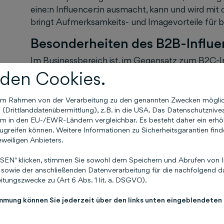
eine:n Influencer:in ausmacht, kann und wird m
bringt Aufmerksamkeits- und Imagevorteile für b
Besonderheiten des B2B-Influe
Im Businessbereich ist, im Gegensatz zum B2C-In
der bedeutendste Faktor, sondern der Zielgruppenfi
den Cookies.
mögliche Menge an Endnutzern anzusprechen, sond
Marke sind.
n im Rahmen von der Verarbeitung zu den genannten Zwecken mögli
Drittlanddatenübermittlung), z.B. in die USA. Das Datenschutznivea
Die im Vordergrund der Kampagne stehende Ziel
m in den EU-/EWR-Ländern vergleichbar. Es besteht daher ein erhöht
greifen können. Weitere Informationen zu Sicherheitsgarantien find
zudem oftmals weniger von Emotionen als von ha
eweiligen Anbieters.
Influencer:in selbst kennt seine in der Regel Fol
Informationen platziert werden müssen, um bei i
EN" klicken, stimmen Sie sowohl dem Speichern und Abrufen von I
Verantwortlicher auf Unternehmensseite sollte 
sowie der anschließenden Datenverarbeitung für die nachfolgend da
tungszwecke zu (Art 6 Abs. 1 lit. a. DSGVO).
welche Informationen der/die Influencer:in benöt
immung können Sie jederzeit über den links unten eingeblendeten
Am wichtigsten? Der passende M