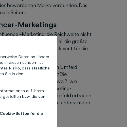
it der beworbenen Marke verbunden. Das
eide Seiten.
ncer-Marketings
fluencer-Marketing, die Reichweite nicht
t. Es ist also nicht das Ziel, die größte
ern jene, die wirklich relevant für die
cherweise Daten an Länder
u in diesen Ländern ist
gruppe wird im beruflichen Umfeld
es Risiko, dass staatliche
en Sie in den
rten Fakten geleitet. Der/Die
lower:innen am besten und weiß, wie
hnen zu punkten. Als Marketing-
nformationen auf Ihrem
man daher am besten im Vorfeld erfragen,
rgestellten bzw. die von
igt, um ihn bestmöglich zu unterstützen.
 Cookie-Button für die
ultiplikator!