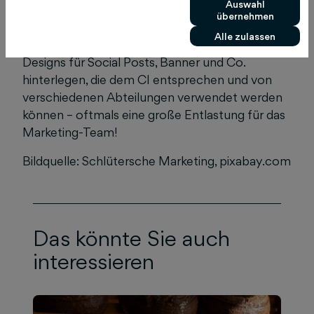
Auswahl
und kann von fünf Mitgliedern verwendet
übernehmen
werden. Im Unternehmensaccount kann man
Alle zulassen
dann beispielsweise eigene Vorlagen und
Designs für Social Posts, Banner und Co.
hinterlegen, die dem CI entsprechen und von
verschiedenen Abteilungen verwendet werden
können – oftmals eine große Entlastung für das
Marketing-Team!
Bildquelle: Schlütersche Marketing, pixabay.com
Das könnte Sie auch
interessieren