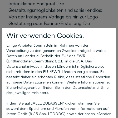
erdenklichen Endgerät. Die
Gestaltungsmöglichkeiten sind schier endlos:
Von der Instagram-Vorlage bis hin zur Logo-
Gestaltung oder Banner-Erstellung. Die
Handhabung ist sehr intuitiv: Hat man
Wir verwenden Cookies.
entschieden, welche Art von Content man
erstellen möchte, wählt man in der passenden
Einige Anbieter übermitteln im Rahmen von der
Kategorie eine Vorlage aus. Oftmals gefällt die
Verarbeitung zu den genannten Zwecken möglicherweise
Daten an Länder außerhalb der EU/ des EWR
Vorlage schon so gut, dass nur noch
(Drittlanddatenübermittlung), z.B. in die USA. Das
Kleinigkeiten geändert werden müssen – oder
Datenschutzniveau in diesen Ländern ist möglicherweise
man lässt seiner eigenen Kreativität freien Lauf.
nicht mit dem in den EU-/EWR-Ländern vergleichbar. Es
In die Vorlage lässt sich alles einbauen, was man
besteht daher ein erhöhtes Risiko, dass staatliche Behörden
auf diese Daten zugreifen können. Weitere Informationen zu
möchte: einfache Elemente wie Kreise oder
Sicherheitsgarantien finden Sie in den Datenschutzrichtlinien
andere Formen, Symbole, Texte, Fotos, Grafiken,
des jeweiligen Anbieters.
Videos oder QR-Codes. Das fertige Ergebnis
kann man dann einfach auf dem Computer oder
Indem Sie auf „ALLE ZULASSEN" klicken, stimmen Sie
sowohl dem Speichern und Abrufen von Informationen auf
Smartphone speichern.
Ihrem Gerät (§ 25 Abs. 1 TDDDG) sowie der anschließenden