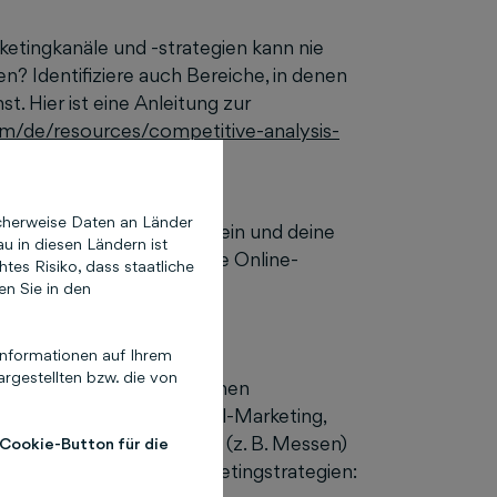
ketingkanäle und -strategien kann nie
? Identifiziere auch Bereiche, in denen
t. Hier ist eine Anleitung zur
om/de/resources/competitive-analysis-
cherweise Daten an Länder
t: Es sollte realistisch sein und deine
u in diesen Ländern ist
iedene Marketingkanäle wie Online-
es Risiko, dass staatliche
ge Informationen dazu:
en Sie in den
budget-berechnung
nformationen auf Ihrem
rgestellten bzw. die von
u deinen Zielen? Das können
cer-Kooperationen, E-Mail-Marketing,
ffline Erlebnismarketing (z. B. Messen)
 Cookie-Button für die
 unterschiedlichen Marketingstrategien: