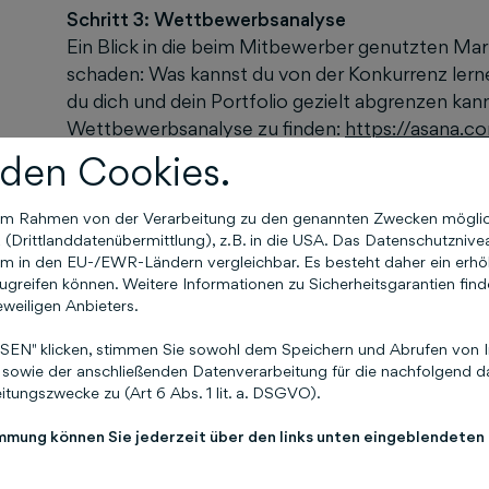
Schritt 3: Wettbewerbsanalyse
Ein Blick in die beim Mitbewerber genutzten Mar
schaden: Was kannst du von der Konkurrenz lernen
du dich und dein Portfolio gezielt abgrenzen kanns
Wettbewerbsanalyse zu finden:
https://asana.c
example
den Cookies.
Schritt 4: Budget festlegen
n im Rahmen von der Verarbeitung zu den genannten Zwecken mögli
Lege dein maximales Marketingbudget für 2024 fes
Drittlanddatenübermittlung), z.B. in die USA. Das Datenschutznivea
Ziele unterstützen. Berücksichtige dabei versch
m in den EU-/EWR-Ländern vergleichbar. Es besteht daher ein erhöht
Werbung, Social Media, Events und mehr. Wichti
greifen können. Weitere Informationen zu Sicherheitsgarantien find
eweiligen Anbieters.
https://blog.hubspot.de/marketing/marketing-
EN" klicken, stimmen Sie sowohl dem Speichern und Abrufen von I
Schritt 5: Marketingstrategie entwickeln
sowie der anschließenden Datenverarbeitung für die nachfolgend da
Welche Marketingstrategien passen am besten z
tungszwecke zu (Art 6 Abs. 1 lit. a. DSGVO).
Onlinestrategien wie Content-Marketing, Influen
oder Suchmaschinenoptimierung (SEO) sein oder o
immung können Sie jederzeit über den links unten eingeblendeten
oder Empfehlungsmarketing. Erfahre mehr zu den