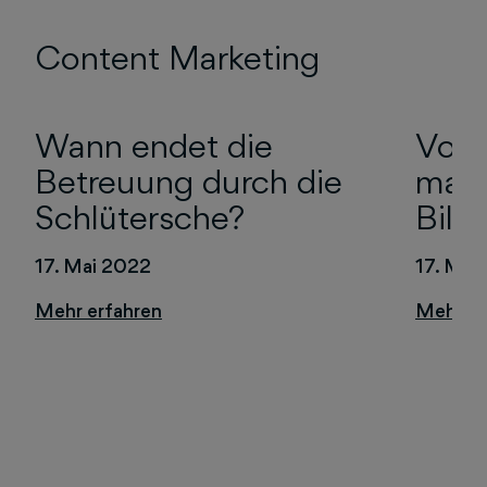
Content Marketing
Wann endet die
Von 
Betreuung durch die
mach
Schlütersche?
Bild
17. Mai 2022
17. Mai