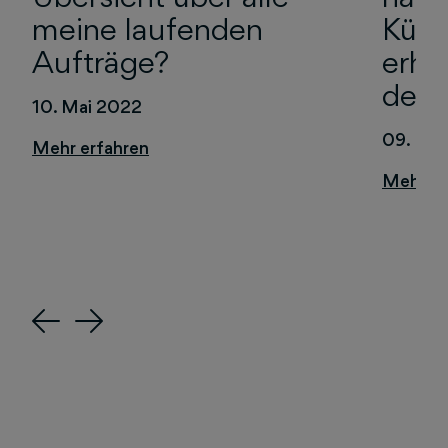
meine laufenden
Künd
Aufträge?
erha
den 
10. Mai 2022
09. Mai
Previous
Next