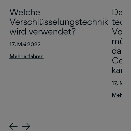
Welche
Date
Verschlüsselungstechnik
tech
wird verwendet?
Vora
müsse
17. Mai 2022
dami
Cent
kann
17. Mai
Previous
Next