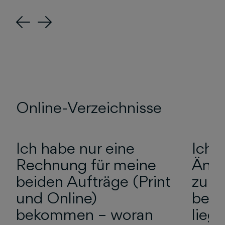
Previous
Next
Online-Verzeichnisse
Ich habe nur eine
Ich 
Rechnung für meine
Ände
beiden Aufträge (Print
zu m
und Online)
bek
bekommen – woran
lieg