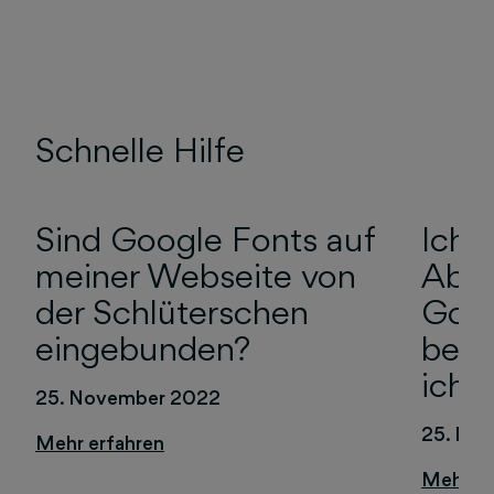
Schnelle Hilfe
Sind Google Fonts auf
Ich 
meiner Webseite von
Abma
der Schlüterschen
Goog
eingebunden?
bek
ich 
25. November 2022
25. No