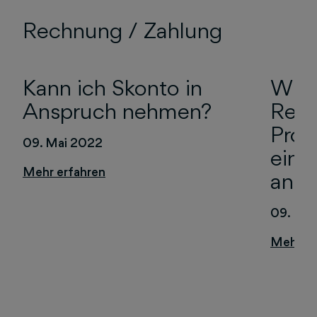
Rechnung / Zahlung
Kann ich Skonto in
Wies
Anspruch nehmen?
Rech
Prod
09. Mai 2022
eing
ande
09. Mai