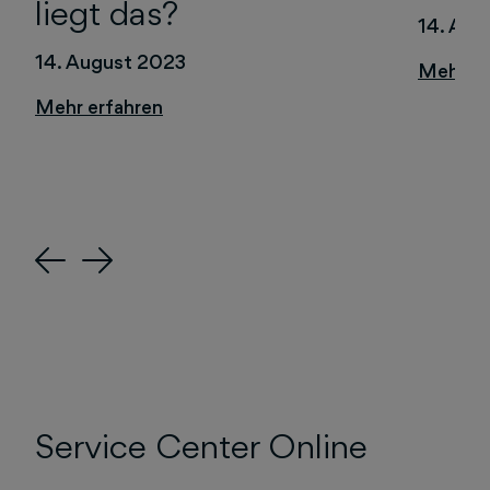
liegt das?
14. Aug
14. August 2023
Previous
Next
Service Center Online