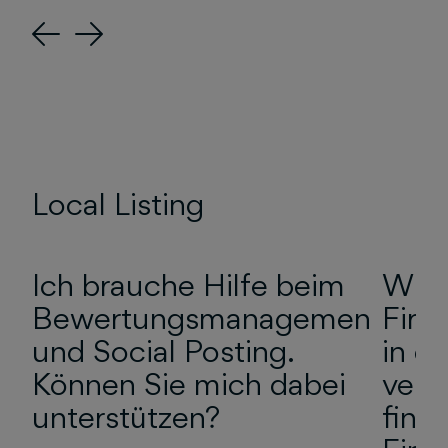
Previous
Next
Local Listing
Ich brauche Hilfe beim
Wies
Bewertungsmanagement
Firm
und Social Posting.
in d
Können Sie mich dabei
verz
unterstützen?
find