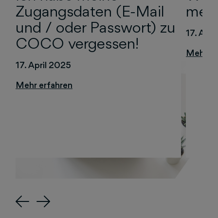
Zugangsdaten (E-Mail
mein
und / oder Passwort) zu
17. Apri
COCO vergessen!
17. April 2025
Previous
Next