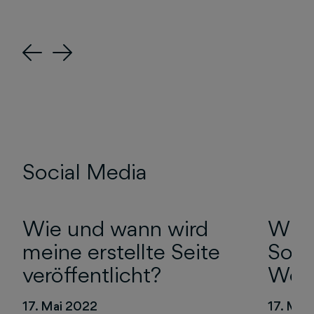
Previous
Next
Social Media
Wie und wann wird
Wie 
meine erstellte Seite
Soci
veröffentlicht?
Werb
17. Mai 2022
17. Mai