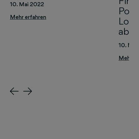
Firm
10. Mai 2022
Port
Loca
abge
10. Mai
Previous
Next