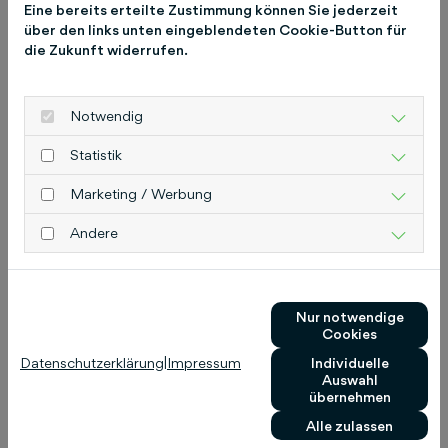
Eine bereits erteilte Zustimmung können Sie jederzeit
über den links unten eingeblendeten Cookie-Button für
die Zukunft widerrufen.
Previous
Next
Notwendig
Statistik
Marketing / Werbung
Andere
Suchmaschinenwerbung
Nur notwendige
Cookies
Wie viel Budget muss
Wie 
Datenschutzerklärung
|
Impressum
Individuelle
Auswahl
ich ausgeben? Wie
erst
übernehmen
teuer ist
Alle zulassen
10. Mai