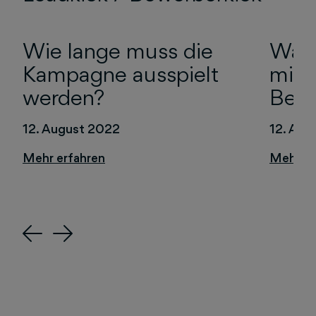
Wie lange muss die
Wann
Kampagne ausspielt
mit 
werden?
Bewe
12. August 2022
12. Aug
Previous
Next