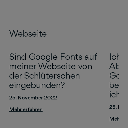
Webseite
Sind Google Fonts auf
Ich 
meiner Webseite von
Abma
der Schlüterschen
Goog
eingebunden?
bek
ich 
25. November 2022
25. No