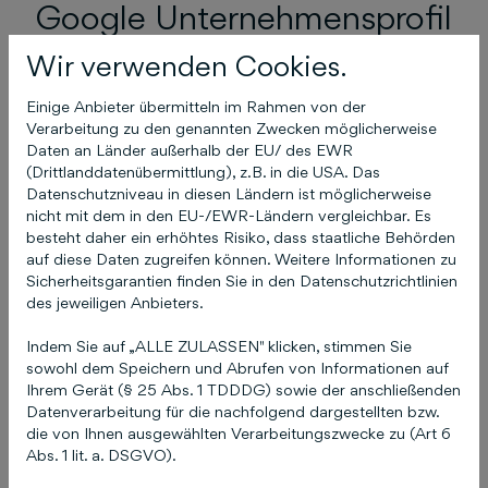
Google Unternehmensprofil
Wir verwenden Cookies.
Wie kann ich meinen
Ich 
Einige Anbieter übermitteln im Rahmen von der
Verarbeitung zu den genannten Zwecken möglicherweise
Google
Goo
Daten an Länder außerhalb der EU/ des EWR
Unternehmensprofil
Unte
(Drittlanddatenübermittlung), z.B. in die USA. Das
Datenschutzniveau in diesen Ländern ist möglicherweise
Eintrag relevanter für
Eint
nicht mit dem in den EU-/EWR-Ländern vergleichbar. Es
besteht daher ein erhöhtes Risiko, dass staatliche Behörden
Google machen?
wird
auf diese Daten zugreifen können. Weitere Informationen zu
mein
Sicherheitsgarantien finden Sie in den Datenschutzrichtlinien
10. Mai 2022
des jeweiligen Anbieters.
mein
Indem Sie auf „ALLE ZULASSEN" klicken, stimmen Sie
kann
sowohl dem Speichern und Abrufen von Informationen auf
Ihrem Gerät (§ 25 Abs. 1 TDDDG) sowie der anschließenden
10. Mai
Datenverarbeitung für die nachfolgend dargestellten bzw.
die von Ihnen ausgewählten Verarbeitungszwecke zu (Art 6
Abs. 1 lit. a. DSGVO).