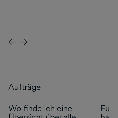
Previous
Next
Aufträge
Wo finde ich eine
Für 
Übersicht über alle
habe