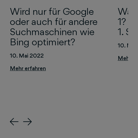
Wird nur für Google
Wann
oder auch für andere
1? W
Suchmaschinen wie
1. S
Bing optimiert?
10. Mai
10. Mai 2022
Previous
Next